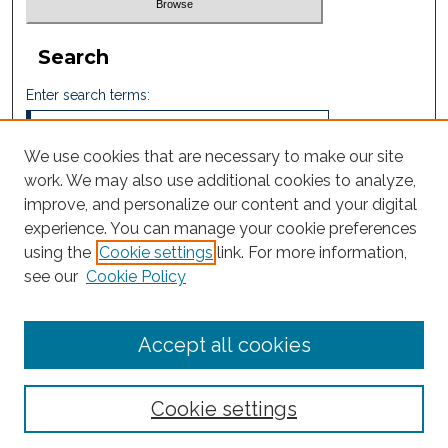
Search
Enter search terms:
We use cookies that are necessary to make our site
work. We may also use additional cookies to analyze,
Select context to search:
improve, and personalize our content and your digital
experience. You can manage your cookie preferences
using the
Cookie settings
link. For more information,
Advanced Search
see our
Cookie Policy
ISSN: 2605-759X
Accept all cookies
Cookie settings