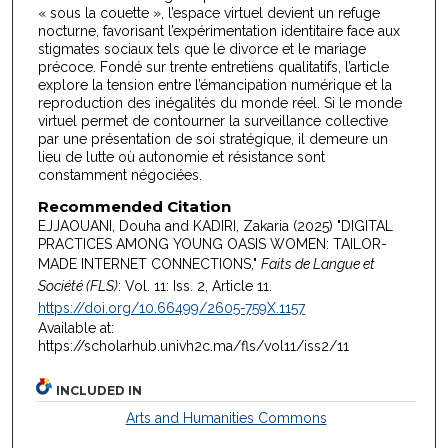
« sous la couette », l’espace virtuel devient un refuge
nocturne, favorisant l’expérimentation identitaire face aux
stigmates sociaux tels que le divorce et le mariage
précoce. Fondé sur trente entretiens qualitatifs, l’article
explore la tension entre l’émancipation numérique et la
reproduction des inégalités du monde réel. Si le monde
virtuel permet de contourner la surveillance collective
par une présentation de soi stratégique, il demeure un
lieu de lutte où autonomie et résistance sont
constamment négociées.
Recommended Citation
EJJAOUANI, Douha and KADIRI, Zakaria (2025) "DIGITAL
PRACTICES AMONG YOUNG OASIS WOMEN: TAILOR-
MADE INTERNET CONNECTIONS,"
Faits de Langue et
Société (FLS)
: Vol. 11: Iss. 2, Article 11.
https://doi.org/10.66499/2605-759X.1157
Available at:
https://scholarhub.univh2c.ma/fls/vol11/iss2/11
INCLUDED IN
Arts and Humanities Commons