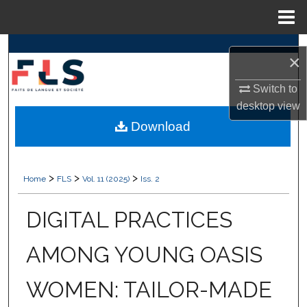
Menu
Home
Search
×
Browse Collections
Switch to
desktop
view
My Account
Download
About
>
>
>
Home
FLS
Vol. 11 (2025)
Iss. 2
Digital Commons Network™
DIGITAL PRACTICES
AMONG YOUNG OASIS
WOMEN: TAILOR-MADE