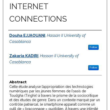
INTERNET
CONNECTIONS
Authors
Douha EJJAOUANI
,
Hassan II University of
Casablanca
Follow
Zakaria KADIRI
,
Hassan II University of
Casablanca
Follow
Abstract
Cette étude analyse l’appropriation des technologies
numériques par les jeunes femmes de l’oasis de
Toudgha (Tinghir) à travers le prisme de la sociocritique
et des études de genre. Dans un contexte marqué par un
contrôle patriarcal, le smartphone apparaît comme un
outil de « braconnage » quotidien. À travers une intimité